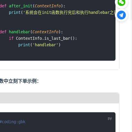
def
after_init
(
ContextInfo
):
print
(
'
系统会在init函数执行完后和执行handlebar之前调用afte
def
handlebar
(
ContextInfo
):
if
 ContextInfo.is_last_bar():
print
(
'
handlebar
'
)
nit函数中立刻下单示例：
#coding:gbk