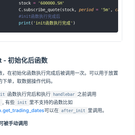
	stock 
=
'
600000.SH
'
	C.subscribe_quote(stock, 
period
=
'
5m
'
, 
callback
#init函数执行完成后 
print
(
'
init函数执行完成
'
)
init - 初始化后函数
数，在初始化函数执行完成后被调用一次。可以用于放置
的下单，取数据操作代码。
函数执行完后和执行
之前调用
it
handlebar
, 有些
里不支持的函数比如
init
o.get_trading_dates
可以在
里调用。
after_init
不可被手动调用