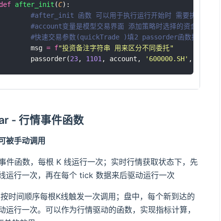
def
after_init
(
C
):
#after_init 函数 可以用于执行运行开始时 需要执行一
#account变量是模型交易界面 添加策略时选择的资金账号
#快速交易参数(quickTrade )填2 passorder函数执
	msg 
=
f
"投资备注字符串 用来区分不同委托"
	passorder(
23
, 
1101
, account, 
'
600000.SH
'
, 
5
, 
-
1
,
bar - 行情事件函数
不可被手动调用
事件函数，每根 K 线运行一次；实时行情获取状态下，先
 线运行一次，再在每个 tick 数据来后驱动运行一次
，按时间顺序每根K线触发一次调用；盘中，每个新到达的
据驱动运行一次。可以作为行情驱动的函数，实现指标计算，