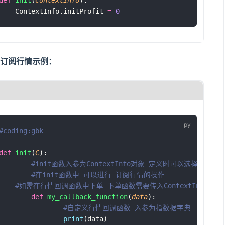
    ContextInfo.initProfit 
=
0
数中订阅行情示例：
#coding:gbk
def
init
(
C
):
#init函数入参为ContextInfo对象 定义时可以选择更简短
#在init函数中 可以进行 订阅行情的操作
#如需在行情回调函数中下单 下单函数需要传入ContextInfo对象 
def
my_callback_function
(
data
):
#自定义行情回调函数 入参为指数据字典
print
(data)