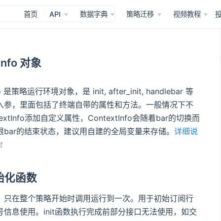
首页
API
数据字典
策略迁移
视频教程
Info 对象
fo 是策略运行环境对象，是 init, after_init, handlebar 等
入参，里面包括了终端自带的属性和方法。一般情况下不
extInfo添加自定义属性，ContextInfo会随着bar的切换而
根bar的结束状态，建议用自建的全局变量来存储。
详细说
在新窗口打开
 初始化函数
，只在整个策略开始时调用运行到一次。用于初始订阅行
号信息使用。init函数执行完成前部分接口无法使用，如交