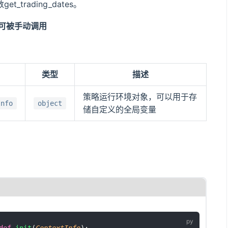
t_trading_dates。
不可被手动调用
类型
描述
策略运行环境对象，可以用于存
Info
object
储自定义的全局变量
def
init
(
ContextInfo
):