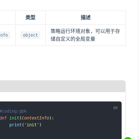
类型
描述
策略运行环境对象，可以用于存
Info
object
储自定义的全局变量
#coding:gbk
def
init
(
ContextInfo
):
print
(
'
init
'
)  