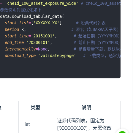
=
'
cne1d_100_asset_exposure_wide
'
# cne1d_100_asset_expo
 参数说明对照优化如下
data.download_tabular_data(
stock_list
=
[
'
XXXXXX.XX
'
],     
# 股票代码列表
period
=
k,                   
# 表名（如BARRA因子表）
start_time
=
'
20151001
'
,       
# 起始日期（YYYYMMDD）
end_time
=
'
20300101
'
,         
# 截止日期（YYYYMMDD）
incrementally
=
None
,          
# 是否增量下载，默认None
download_type
=
'
validatebypage
'
# 下载类型，通常为'valida
数
类型
说明
证券代码列表，固定为
list
['XXXXXX.XX']，无需修改