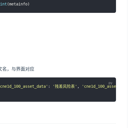
int
(metainfo)
文名，与界面对应
cne1d_100_asset_data
'
: 
'
残差风险表
'
, 
'
cne1d_100_asset_dly