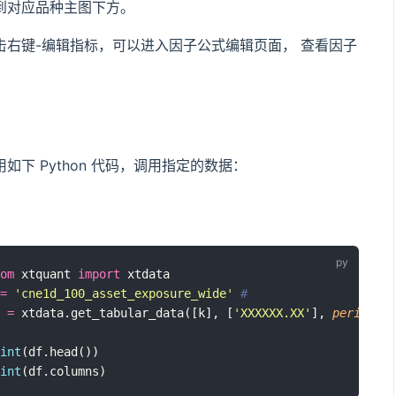
到对应品种主图下方。
击右键-编辑指标，可以进入因子公式编辑页面， 查看因子
用
如下 Python 代码，调用指定的数据：
om
 xtquant 
import
 xtdata
=
'
cne1d_100_asset_exposure_wide
'
# 
 
=
 xtdata.get_tabular_data([k], [
'
XXXXXX.XX
'
], 
period
=
''
int
(df.head())
int
(df.columns)