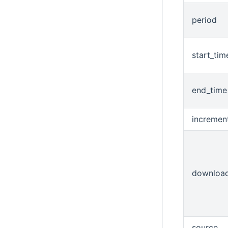
period
start_tim
end_time
increment
downloa
source