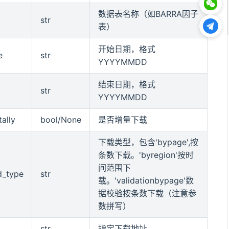
数据表名称（如BARRA因子
str
表）
开始日期，格式
e
str
YYYYMMDD
结束日期，格式
str
YYYYMMDD
ally
bool/None
是否增量下载
下载类型，包含'bypage',按
条数下载。'byregion'按时
间范围下
d_type
str
载。'validationbypage'数
据校验按条数下载（注意参
数拼写）
str
指定下载地址