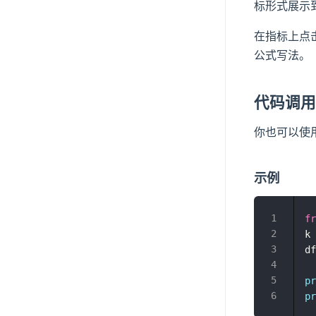
标形式展示
在指标上点
公式写法。
代码调
你也可以使用
示例
fr
k 
df
pr
pr