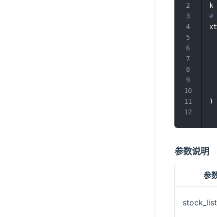
k 
#
xt
)
参数说明
参
stock_list