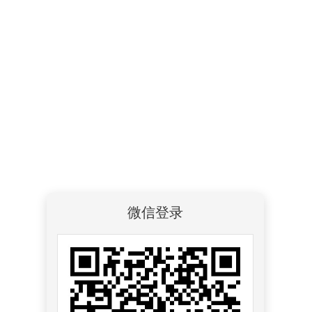
sure_wide
tebypage'