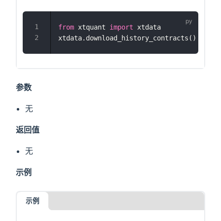
from
 xtquant 
import
 xtdata
xtdata.download_history_contracts()
参数
无
返回值
无
示例
示例