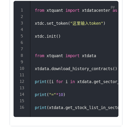
from
 xtquant 
import
 xtdatacenter 
as
 xtdc 
xtdc.set_token(
"
这里输入token
"
)
xtdc.init()
from
 xtquant 
import
 xtdata
xtdata.download_history_contracts()
print
([i 
for
 i 
in
 xtdata.get_sector_list(
print
(
"
=
"
*
10
)
print
(xtdata.get_stock_list_in_sector(
'
过