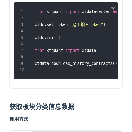
from
 xtquant 
import
 xtdatacenter 
as
 xtdc 
xtdc.set_token(
"
这里输入token
"
)
xtdc.init()
from
 xtquant 
import
 xtdata
xtdata.download_history_contracts()
获取板块分类信息数据
调用方法