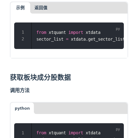
示例
返回值
from
 xtquant 
import
 xtdata
sector_list 
=
 xtdata.get_sector_list()
获取板块成分股数据
调用方法
python
from
 xtquant 
import
 xtdata