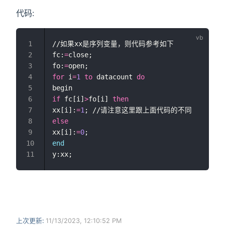
代码:
//如果xx是序列变量，则代码参考如下
fc:
=
close;
fo:
=
open;
for
 i
=
1
to
 datacount 
do
begin
if
 fc[i]
>
fo[i] 
then
xx[i]:
=
1
; //请注意这里跟上面代码的不同
else
xx[i]:
=
0
;
end
y:xx;
上次更新:
11/13/2023, 12:10:52 PM