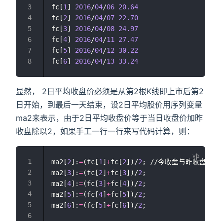
fc[
1
] 
2016
/
04
/
06
20.64
fc[
2
] 
2016
/
04
/
07
22.70
fc[
3
] 
2016
/
04
/
08
24.97
fc[
4
] 
2016
/
04
/
11
27.47
fc[
5
] 
2016
/
04
/
12
30.22
fc[
6
] 
2016
/
04
/
13
33.24
显然， 2日平均收盘价必须是从第2根K线即上市后第2
日开始，到最后一天结束，设2日平均股价用序列变量
ma2来表示，由于2日平均收盘价等于当日收盘价加昨
收盘除以2，如果手工一行一行来写代码计算，则：
ma2[
2
]:
=
(fc[
1
]
+
fc[
2
])/
2
; //今收盘与昨收盘之
ma2[
3
]:
=
(fc[
2
]
+
fc[
3
])/
2
;
ma2[
4
]:
=
(fc[
3
]
+
fc[
4
])/
2
;
ma2[
5
]:
=
(fc[
4
]
+
fc[
5
])/
2
;
ma2[
6
]:
=
(fc[
5
]
+
fc[
6
])/
2
;