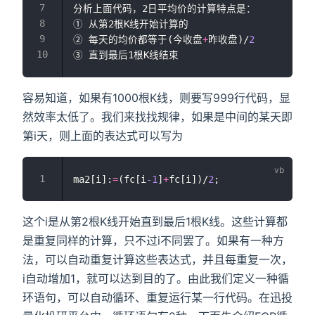
分析上面代码，2日平均价的计算特点是：
① 从第2根K线开始计算的
② 每天的均价都等于(今收盘
+
昨收盘)/
2
③ 直到最后1根K线结束
容易知道，如果有1000根K线，则要写999行代码，显
然效率太低了。我们来找找规律，如果是中间的某天即
第i天，则上面的表达式可以写为
ma2[i]:
=
(fc[i
-1
]
+
fc[i])/
2
;
这个i是从第2根K线开始直到最后1根K线。这些计算都
是重复同样的计算，只不过i不同罢了。如果有一种方
法，可以自动重复计算这些表达式，并且每重复一次，
i自动增加1，就可以达到目的了。由此我们定义一种循
环语句，可以自动循环、重复运行某一行代码。在迅投