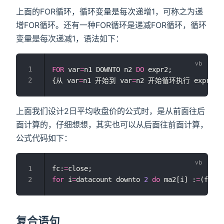
上面的FOR循环，循环变量是每次递增1，可称之为递
增FOR循环。还有一种FOR循环是递减FOR循环，循环
变量是每次递减1，语法如下：
FOR
 var
=
n1 DOWNTO n2 
DO
 expr2;
{从 var
=
n1 开始到 var
=
n2 开始循环执行 expr 
上面我们设计2日平均收盘价的公式时，是从前面往后
面计算的，仔细想想，其实也可以从后面往前面计算，
公式代码如下：
fc:
=
close;
for
 i
=
datacount downto 
2
do
 ma2[i] :
=
(fc[i
-
复合语句