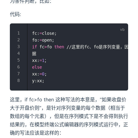
为条件判断，比如：
代码:
fc:
=
close;
fo:
=
open;
if
 fc
>
fo 
then
 //这里的fc、fo是序列变量，因
据
xx:
=
1
；
else
xx:
=
0
;
y:xx;
这里，if fc>fo then 这种写法的本意是，“如果收盘价
大于开盘价则”，是针对序列变量的每个数据（相当于
数组的每个元素），但是在序列模式下是不会得到执行
结果的，在模型终端公式编辑器的序列模式运行中，正
确的写法应该是这样的：