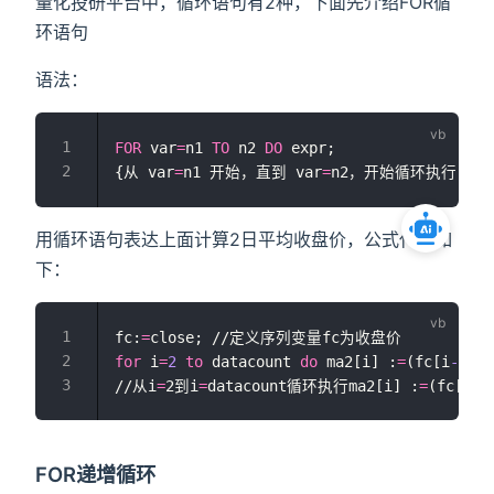
量化投研平台中，循环语句有2种，下面先介绍FOR循
环语句
语法：
FOR
 var
=
n1 
TO
 n2 
DO
 expr;
{从 var
=
n1 开始，直到 var
=
n2，开始循环执行 ex
用循环语句表达上面计算2日平均收盘价，公式代码如
下：
fc:
=
close; //定义序列变量fc为收盘价
for
 i
=
2
to
 datacount 
do
 ma2[i] :
=
(fc[i
-1
]
+
f
//从i
=
2到i
=
datacount循环执行ma2[i] :
=
(fc[i
-1
FOR递增循环