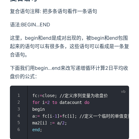
复合语句注释: 把多条语句看作一条语句
语法:BEGIN...END
这里，begin和end是成对出现的，被begin和end包围
起来的语句可以有很多条，这些语句可以看成是一条复
合语句。
下面我们用begin…end来改写递增循环计算2日平均收
盘价的公式：
fc:
=
close; //定义序列变量为收盘价
for
 i
=
2
to
 datacount 
do
begin
a:
=
 fc[i
-1
]
+
fc[i]; //定义一个临时的单值变量
ma2[i] :
=
 a/
2
;
end
;