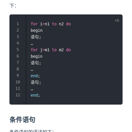
下：
for
 i
=
n1 
to
 n2 
do
begin
语句;
…
for
 j
=
m1 
to
 m2 
do
begin
语句;
…
end
;
语句;
…
end
;
条件语句
条件语句的语法如下：