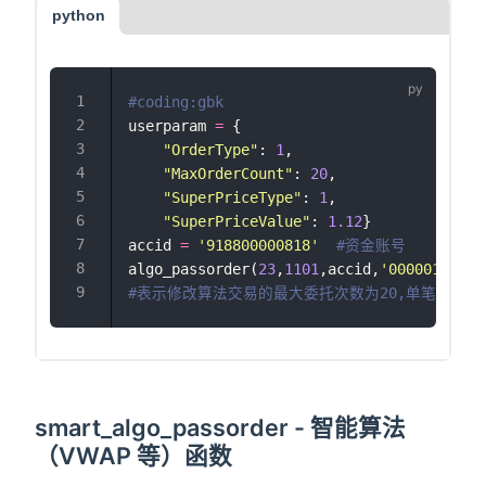
python
#coding:gbk
userparam 
=
 {
"
OrderType
"
: 
1
,
"
MaxOrderCount
"
: 
20
,
"
SuperPriceType
"
: 
1
,
"
SuperPriceValue
"
: 
1.12
}
accid 
=
'
918800000818
'
#资金账号
algo_passorder(
23
,
1101
,accid,
'
000001.SZ
'
,
#表示修改算法交易的最大委托次数为20,单笔下单基
smart_algo_passorder - 智能算法
（VWAP 等）函数