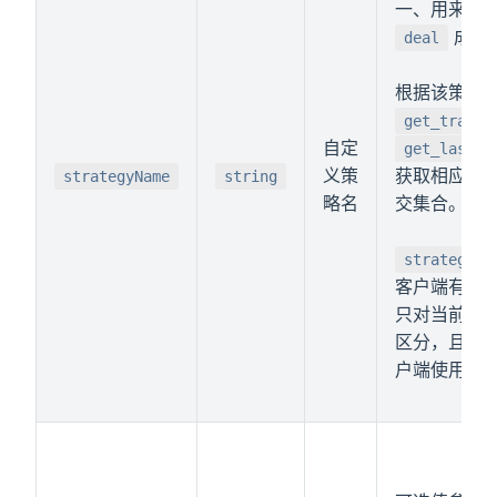
一、用来区
成交
deal
根据该策略
get_trade_
自定
get_last_o
义策
获取相应策
strategyName
string
略名
交集合。
strategyNa
客户端有效
只对当前客
区分，且该
户端使用。