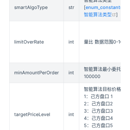
智能算法类型
smartAlgoType
str
[
enum_constants#s
在新窗
智能算法类型
]
limitOverRate
int
量比 数据范围0-100
智能算法最小委托金额
minAmountPerOrder
int
100000
智能算法目标价格,可
1：己方盘口 1
2：己方盘口2
3：己方盘口3
targetPriceLevel
int
4：己方盘口4
5：己方盘口5