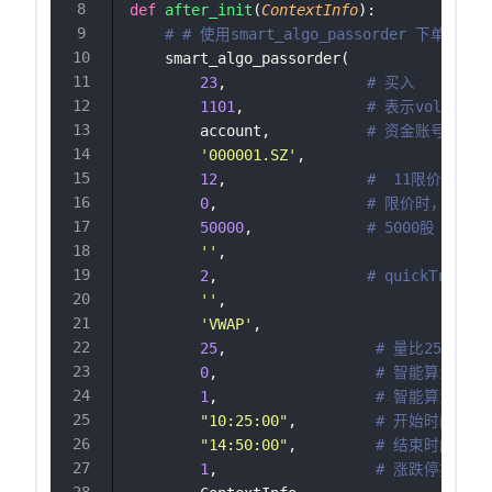
def
after_init
(
ContextInfo
):
# # 使用smart_algo_passorder 下单
    smart_algo_passorder(
23
,                
# 买入
1101
,              
# 表示volume
        account,           
# 资金账号
'
000001.SZ
'
,
12
,                
#  11限价，12
0
,                 
# 限价时，价格
50000
,             
# 5000股
''
,
2
,                 
# quickTrade
''
,
'
VWAP
'
,
25
,                 
# 量比25%
0
,                  
# 智能算法最小
1
,                  
# 智能算法目标
"
10:25:00
"
,         
# 开始时间
"
14:50:00
"
,         
# 结束时间
1
,                  
# 涨跌停控制 