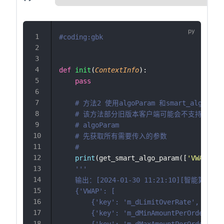
#coding:gbk
def
init
(
ContextInfo
):
pass
# 方法2 使用algoParam 和smart_algo_pas
# 该方法部分旧版本客户端可能会不支持
# algoParam
# 先获取所有需要传入的参数
#
print
(get_smart_algo_param([
'
VWAP
'
]))
'''
    输出：[2024-01-30 11:21:10][智能算法1][
    {'VWAP': [
        {'key': 'm_dLimitOverRate', 'nam
        {'key': 'm_dMinAmountPerOrder', 
        {'key': 'm_dMaxAmountPerOrder', 