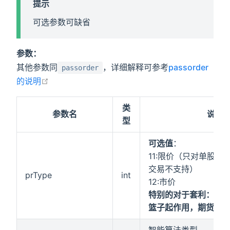
提示
可选参数可缺省
参数：
其他参数同
，详细解释可参考
passorder
passorder
在新窗口打开
的说明
类
参数名
说明
型
可选值
：
11:限价（只对单股情
交易不支持）
prType
int
12:市价
特别的对于套利：这个p
篮子起作用，期货的