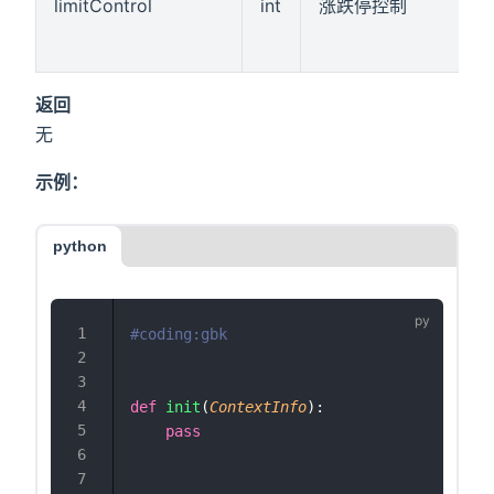
limitControl
int
涨跌停控制
返回
无
示例：
python
#coding:gbk
def
init
(
ContextInfo
):
pass