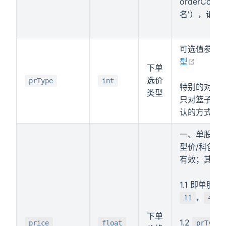
orderCod
名'），请参
可选值参考
p
在新窗
型
下单
选价
prType
int
特别的对于套利
类型
只对篮子起
认的方式）
一、单股下
型价/科创
有效；其它
1.1 即单股
，
11
49
下单
1.2
price
float
prType