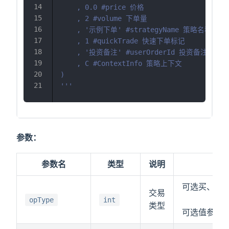
    , 0.0 #price 价格
    , 2 #volume 下单量
    , '示例下单' #strategyName 策略名称
    , 1 #quickTrade 快速下单标记
    , '投资备注' #userOrderId 投资备注
    , C #ContextInfo 策略上下文
)
'''
参数：
参数名
类型
说明
可选买、买
交易
opType
int
类型
可选值参考
o