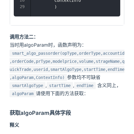
        ContextInfo
        )
调用方法二：
当时用algoParam时，函数声明为：
smart_algo_passorder(opType,orderType,accountid
,orderCode,prType,modelprice,volume,strageName,q
uickTrade,userid,smartAlgoType,startTime,endTime
参数均不可缺省
,algoParam,ContextInfo)
,
,
含义同上，
smartAlgoType
startTime
endTime
请使用下面的方法获取：
algoParam
获取algoParam具体字段
释义