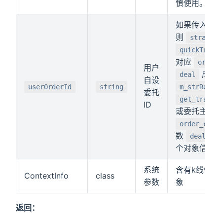
慎使用。
如果传入该
则
strateg
quickTrade
对应
order
用户
成交
deal
自设
userOrderId
string
m_strRemar
委托
get_trade_
ID
或委托主推
order_call
数
deal_ca
个对象信息
系统
含有k线信
ContextInfo
class
参数
象
返回：