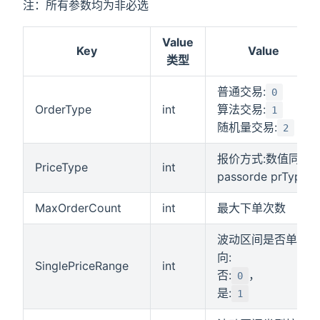
注：所有参数均为非必选
Value
Key
Value
类型
普通交易:
0
OrderType
int
算法交易:
1
随机量交易:
2
报价方式:数值同
PriceType
int
passorde prType
MaxOrderCount
int
最大下单次数
波动区间是否单
向:
SinglePriceRange
int
否:
，
0
是:
1