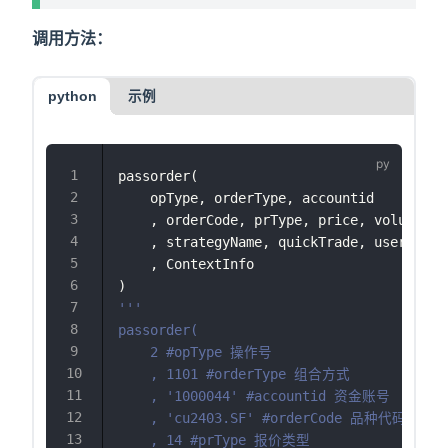
调用方法：
python
示例
passorder(
    opType, orderType, accountid
    , orderCode, prType, price, volume
    , strategyName, quickTrade, userOrder
    , ContextInfo
)
'''
passorder(
    2 #opType 操作号
    , 1101 #orderType 组合方式
    , '1000044' #accountid 资金账号
    , 'cu2403.SF' #orderCode 品种代码
    , 14 #prType 报价类型