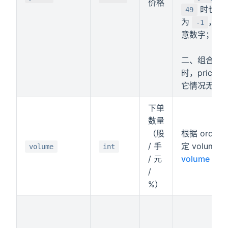
价格
时也需
49
为
，
-1
0
意数字；
二、组合下
时，price
它情况无效
下单
数量
（股
根据 order
/ 手
定 volum
volume
int
/ 元
volume - 
/
%）