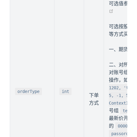
可选值参考
o
在新窗口
可选按股票
等方式买卖
一、期货不支持 
二、对所有
对账号组里
操作，如
p
1202, 'test
orderType
int
下单
5, -1, 5000
方式
ContextInfo
号组
testS
最新价开仓买入
的
000001.
passorder