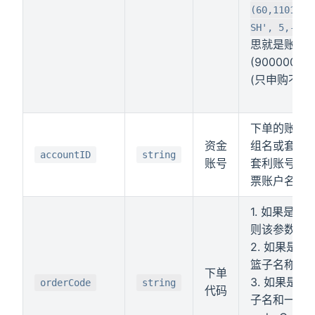
(60,1101,"t
SH', 5,-1,1
思就是账号
(900000股
(只申购不买
下单的账号I
资金
组名或套利
accountID
string
账号
套利账号，如 a
票账户名, 期
1. 如果是
则该参数填
2. 如果是组
篮子名称，
下单
3. 如果是
orderCode
string
代码
子名和一个