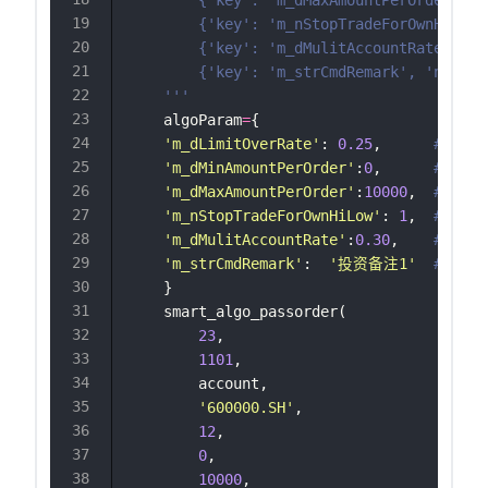
        {'key': 'm_nStopTradeForOwnHiL
        {'key': 'm_dMulitAccountRate', '
        {'key': 'm_strCmdRemark', 'name'
    '''
    algoParam
=
{
'
m_dLimitOverRate
'
: 
0.25
,      
# 量比 
'
m_dMinAmountPerOrder
'
:
0
,      
# 委托
'
m_dMaxAmountPerOrder
'
:
10000
,  
# 委托
'
m_nStopTradeForOwnHiLow
'
: 
1
,  
# 涨跌
'
m_dMulitAccountRate
'
:
0.30
,    
# 多账
'
m_strCmdRemark
'
:  
'
投资备注1
'
# 投资
    }
    smart_algo_passorder(
23
,
1101
,
        account,
'
600000.SH
'
,
12
,
0
,
10000
,