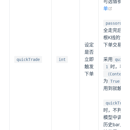
可选值参考
q
在新窗
单
passorder
全走完后生
根K线的第一
设定
下单交易；
是否
立即
采用
quickTrade
int
quickT
触发
时，非历
1
下单
（ContextIn
为
）
True
用到就触发
quickTrade
时，不判断b
模型中调用
历史bar上